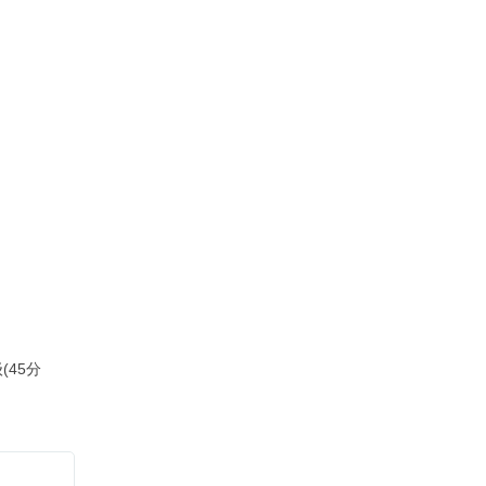
联系方式
二维码
返回顶部
(45分
？