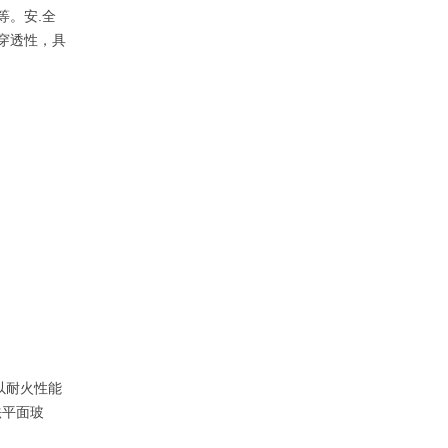
等。安.全
穿透性，具
联系方式
二维码
返回顶部
以耐火性能
法平面玻