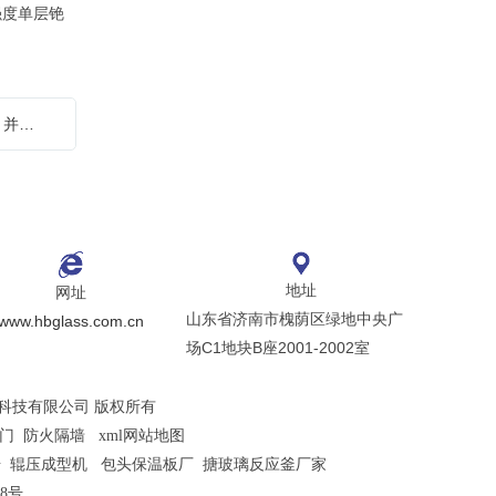
强度单层铯
下一篇：喜讯！恒保新厂房第二期即将落成，并成功竞得第三期发展用地！
地址
网址
山东省济南市槐荫区绿地中央广
www.hbglass.com.cn
场C1地块B座2001-2002室
火门窗科技有限公司 版权所有
门 防火隔墙
xml网站地图
椅
辊压成型机
包头保温板厂
搪玻璃反应釜厂家
58号